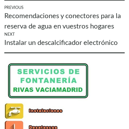
Navegación
PREVIOUS
Previous
Recomendaciones y conectores para la
de
post:
entradas
reserva de agua en vuestros hogares
NEXT
Next
Instalar un descalcificador electrónico
post: